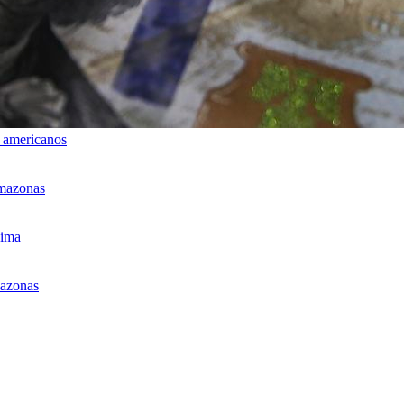
 americanos
Amazonas
Lima
mazonas