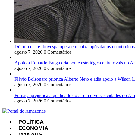
Dólar recua e Ibovespa opera em baixa após dados econômicos
agosto 7, 2026
0 Comentários
Apoio a Eduardo Braga cria ponte estratégica entre rivais no 
agosto 7, 2026
0 Comentários
Flávio Bolsonaro prioriza Alberto Neto e adia apoio a Wilson 
agosto 7, 2026
0 Comentários
Fumaça prejudica a qualidade do ar em diversas cidades do A
agosto 7, 2026
0 Comentários
POLÍTICA
ECONOMIA
MANAUS