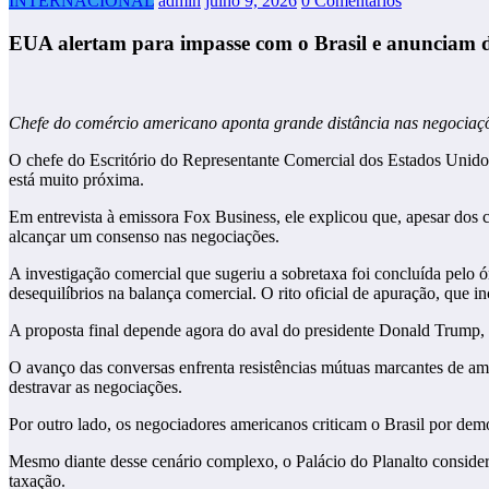
INTERNACIONAL
admin
julho 9, 2026
0 Comentários
EUA alertam para impasse com o Brasil e anunciam de
Chefe do comércio americano aponta grande distância nas negociaçõe
O chefe do Escritório do Representante Comercial dos Estados Unidos, J
está muito próxima.
Em entrevista à emissora Fox Business, ele explicou que, apesar dos c
alcançar um consenso nas negociações.
A investigação comercial que sugeriu a sobretaxa foi concluída pelo 
desequilíbrios na balança comercial. O rito oficial de apuração, que inc
A proposta final depende agora do aval do presidente Donald Trump, s
O avanço das conversas enfrenta resistências mútuas marcantes de am
destravar as negociações.
Por outro lado, os negociadores americanos criticam o Brasil por de
Mesmo diante desse cenário complexo, o Palácio do Planalto considerou
taxação.