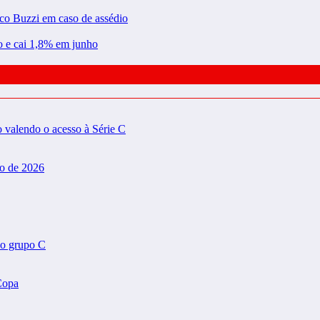
rco Buzzi em caso de assédio
ão e cai 1,8% em junho
valendo o acesso à Série C
do de 2026
do grupo C
Copa