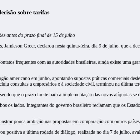
cisão sobre tarifas
s antes do prazo final de 15 de julho
amieson Greer, declarou nesta quinta-feira, dia 9 de julho, que a decis
ontatos frequentes com as autoridades brasileiras, ainda existe uma gra
órgão americano em junho, apontando supostas práticas comerciais desle
luiu consultas a empresários e à sociedade civil, terminou na última terç
endo que o prazo limite para a implementação das novas alíquotas se e
bos os lados. Integrantes do governo brasileiro reclamam que os Estad
monstrar pouca ambição nas propostas em comparação com outros países
 positiva a última rodada de diálogo, realizada no dia 7 de julho, ava