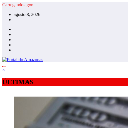
Pular
Carregando agora
para
agosto 8, 2026
o
conteúdo
×
ÚLTIMAS