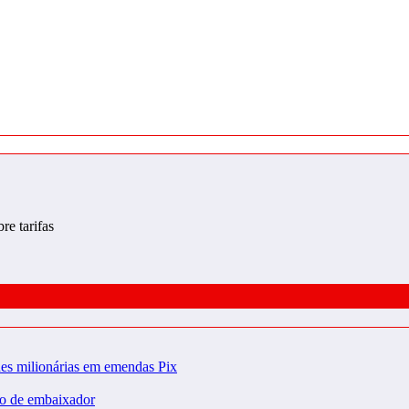
e tarifas
udes milionárias em emendas Pix
ão de embaixador