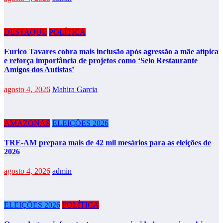
DESTAQUE
POLÍTICA
Eurico Tavares cobra mais inclusão após agressão a mãe atípica
e reforça importância de projetos como ‘Selo Restaurante
Amigos dos Autistas’
agosto 4, 2026
Mahira Garcia
AMAZONAS
ELEIÇÕES 2026
TRE-AM prepara mais de 42 mil mesários para as eleições de
2026
agosto 4, 2026
admin
ELEIÇÕES 2026
POLÍTICA