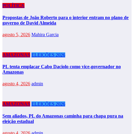
POLÍTICA
Propostas de João Roberto para o interior entram no plano de
governo de David Almeida
agosto 5, 2026
Mahira Garcia
AMAZONAS
ELEIÇÕES 2026
PL tenta emplacar Cabo Daciolo como vice-governador no
Amazonas
agosto 4, 2026
admin
AMAZONAS
ELEIÇÕES 2026
Sem aliados, PL do Amazonas caminha para chapa pura na
eleição estadual
agosto 4, 2026
admin