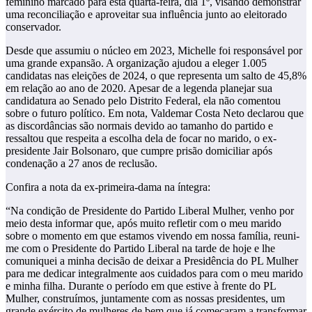
feminino marcado para esta quarta-feira, dia 1º, visando demonstrar
uma reconciliação e aproveitar sua influência junto ao eleitorado
conservador.
Desde que assumiu o núcleo em 2023, Michelle foi responsável por
uma grande expansão. A organização ajudou a eleger 1.005
candidatas nas eleições de 2024, o que representa um salto de 45,8%
em relação ao ano de 2020. Apesar de a legenda planejar sua
candidatura ao Senado pelo Distrito Federal, ela não comentou
sobre o futuro político. Em nota, Valdemar Costa Neto declarou que
as discordâncias são normais devido ao tamanho do partido e
ressaltou que respeita a escolha dela de focar no marido, o ex-
presidente Jair Bolsonaro, que cumpre prisão domiciliar após
condenação a 27 anos de reclusão.
Confira a nota da ex-primeira-dama na íntegra:
“Na condição de Presidente do Partido Liberal Mulher, venho por
meio desta informar que, após muito refletir com o meu marido
sobre o momento em que estamos vivendo em nossa família, reuni-
me com o Presidente do Partido Liberal na tarde de hoje e lhe
comuniquei a minha decisão de deixar a Presidência do PL Mulher
para me dedicar integralmente aos cuidados para com o meu marido
e minha filha. Durante o período em que estive à frente do PL
Mulher, construímos, juntamente com as nossas presidentes, um
grande exército de mulheres de bem que já começaram a transformar