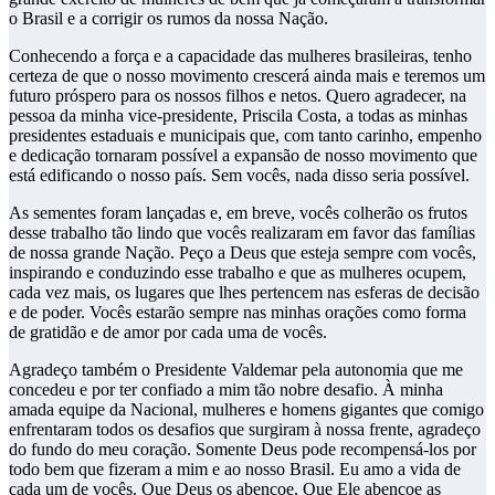
o Brasil e a corrigir os rumos da nossa Nação.
Conhecendo a força e a capacidade das mulheres brasileiras, tenho
certeza de que o nosso movimento crescerá ainda mais e teremos um
futuro próspero para os nossos filhos e netos. Quero agradecer, na
pessoa da minha vice-presidente, Priscila Costa, a todas as minhas
presidentes estaduais e municipais que, com tanto carinho, empenho
e dedicação tornaram possível a expansão de nosso movimento que
está edificando o nosso país. Sem vocês, nada disso seria possível.
As sementes foram lançadas e, em breve, vocês colherão os frutos
desse trabalho tão lindo que vocês realizaram em favor das famílias
de nossa grande Nação. Peço a Deus que esteja sempre com vocês,
inspirando e conduzindo esse trabalho e que as mulheres ocupem,
cada vez mais, os lugares que lhes pertencem nas esferas de decisão
e de poder. Vocês estarão sempre nas minhas orações como forma
de gratidão e de amor por cada uma de vocês.
Agradeço também o Presidente Valdemar pela autonomia que me
concedeu e por ter confiado a mim tão nobre desafio. À minha
amada equipe da Nacional, mulheres e homens gigantes que comigo
enfrentaram todos os desafios que surgiram à nossa frente, agradeço
do fundo do meu coração. Somente Deus pode recompensá-los por
todo bem que fizeram a mim e ao nosso Brasil. Eu amo a vida de
cada um de vocês. Que Deus os abençoe. Que Ele abençoe as