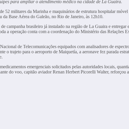
quipes para ampliar o atendimento médico na cidade de La Guaira.
o de 52 militares da Marinha e maquinários de estrutura hospitalar móvel
 da Base Aérea do Galeão, no Rio de Janeiro, às 12h10.
 de campanha brasileiro já instalado na região de La Guaira e entregar 
oda a operação conta com a coordenação do Ministério das Relações Exte
acional de Telecomunicações equipados com analisadores de espectro e 
ante o trajeto para o aeroporto de Maiquetía, a aeronave fez parada est
e.
 medicamentos emergenciais solicitados pelas autoridades locais, quan
nte do voo, capitão aviador Renan Herbert Picorelli Walter, reforçou a