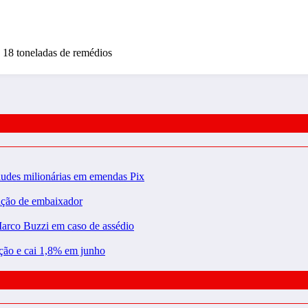
e 18 toneladas de remédios
raudes milionárias em emendas Pix
ação de embaixador
Marco Buzzi em caso de assédio
ração e cai 1,8% em junho