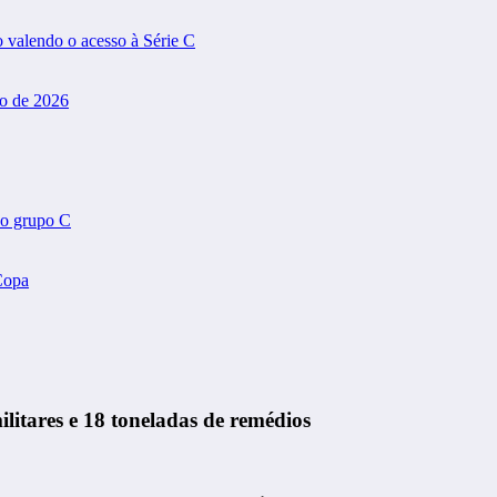
valendo o acesso à Série C
do de 2026
do grupo C
Copa
litares e 18 toneladas de remédios