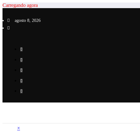
Pular
Carregando agora
para
o
agosto 8, 2026
conteúdo
×