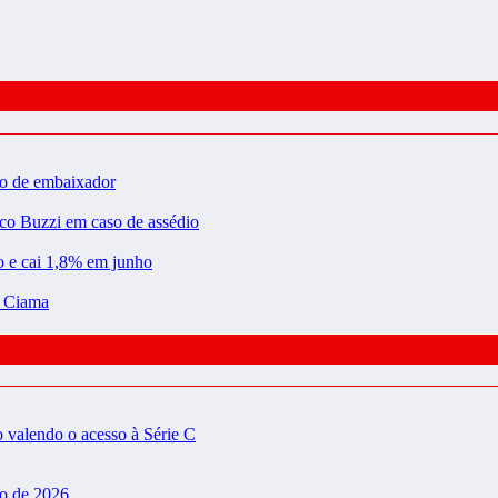
ão de embaixador
rco Buzzi em caso de assédio
ão e cai 1,8% em junho
a Ciama
valendo o acesso à Série C
do de 2026