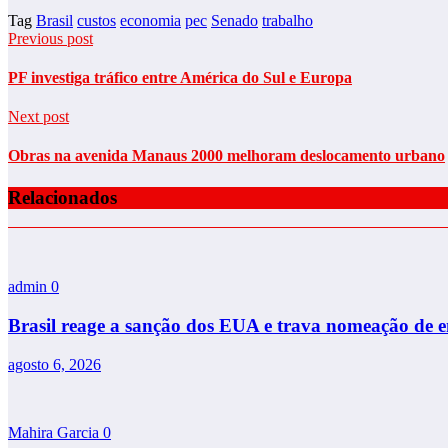
Tag
Brasil
custos
economia
pec
Senado
trabalho
Previous post
PF investiga tráfico entre América do Sul e Europa
Next post
Obras na avenida Manaus 2000 melhoram deslocamento urbano
Relacionados
admin
0
Brasil reage a sanção dos EUA e trava nomeação de
agosto 6, 2026
Mahira Garcia
0