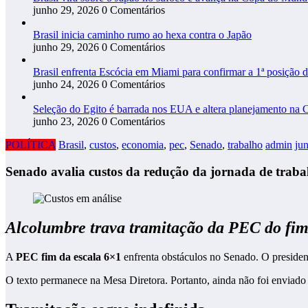
junho 29, 2026
0 Comentários
Brasil inicia caminho rumo ao hexa contra o Japão
junho 29, 2026
0 Comentários
Brasil enfrenta Escócia em Miami para confirmar a 1ª posição 
junho 24, 2026
0 Comentários
Seleção do Egito é barrada nos EUA e altera planejamento na 
junho 23, 2026
0 Comentários
POLÍTICA
Brasil
,
custos
,
economia
,
pec
,
Senado
,
trabalho
admin
ju
Senado avalia custos da redução da jornada de traba
Alcolumbre trava tramitação da PEC do fi
A
PEC fim da escala 6×1
enfrenta obstáculos no Senado. O presiden
O texto permanece na Mesa Diretora. Portanto, ainda não foi enviado