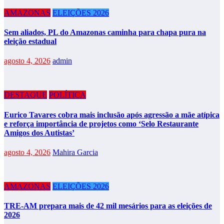
AMAZONAS
ELEIÇÕES 2026
Sem aliados, PL do Amazonas caminha para chapa pura na
eleição estadual
agosto 4, 2026
admin
DESTAQUE
POLÍTICA
Eurico Tavares cobra mais inclusão após agressão a mãe atípica
e reforça importância de projetos como ‘Selo Restaurante
Amigos dos Autistas’
agosto 4, 2026
Mahira Garcia
AMAZONAS
ELEIÇÕES 2026
TRE-AM prepara mais de 42 mil mesários para as eleições de
2026