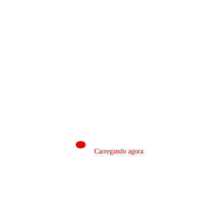
Admin
0
Hamas aceita desarmamento após acordo
para retirada israelense
Julho 31, 2026
PUBLICAR COMENTÁRIO
Carregando agora
Comentários