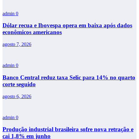
admin
0
Dólar recua e Ibovespa opera em baixa após dados
econômicos americanos
agosto 7, 2026
admin
0
Banco Central reduz taxa Selic para 14% no quarto
corte seguido
agosto 6, 2026
admin
0
Produção industrial brasileira sofre nova retração e
cai 1,8% em junho