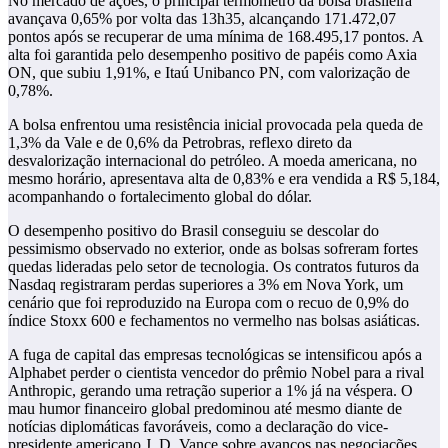
No mercado de ações, o principal termômetro da bolsa brasileira
avançava 0,65% por volta das 13h35, alcançando 171.472,07
pontos após se recuperar de uma mínima de 168.495,17 pontos. A
alta foi garantida pelo desempenho positivo de papéis como Axia
ON, que subiu 1,91%, e Itaú Unibanco PN, com valorização de
0,78%.
A bolsa enfrentou uma resistência inicial provocada pela queda de
1,3% da Vale e de 0,6% da Petrobras, reflexo direto da
desvalorização internacional do petróleo. A moeda americana, no
mesmo horário, apresentava alta de 0,83% e era vendida a R$ 5,184,
acompanhando o fortalecimento global do dólar.
O desempenho positivo do Brasil conseguiu se descolar do
pessimismo observado no exterior, onde as bolsas sofreram fortes
quedas lideradas pelo setor de tecnologia. Os contratos futuros da
Nasdaq registraram perdas superiores a 3% em Nova York, um
cenário que foi reproduzido na Europa com o recuo de 0,9% do
índice Stoxx 600 e fechamentos no vermelho nas bolsas asiáticas.
A fuga de capital das empresas tecnológicas se intensificou após a
Alphabet perder o cientista vencedor do prêmio Nobel para a rival
Anthropic, gerando uma retração superior a 1% já na véspera. O
mau humor financeiro global predominou até mesmo diante de
notícias diplomáticas favoráveis, como a declaração do vice-
presidente americano J. D. Vance sobre avanços nas negociações