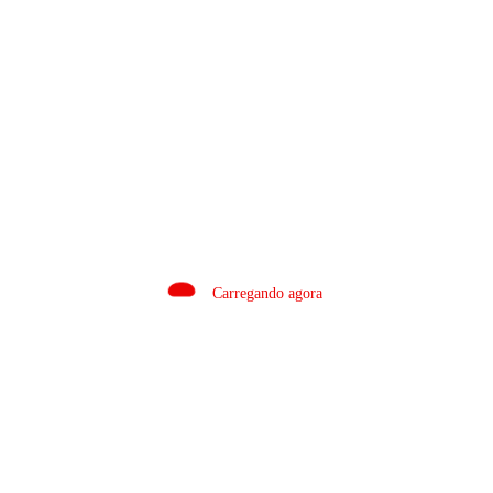
Email
Salvar meus dados neste navegador para a próxima vez que eu comentar.
Carregando agora
BRASIL