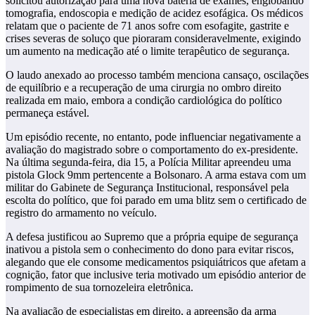
solicitou autorização para uma nova bateria de exames, englobando
tomografia, endoscopia e medição de acidez esofágica. Os médicos
relatam que o paciente de 71 anos sofre com esofagite, gastrite e
crises severas de soluço que pioraram consideravelmente, exigindo
um aumento na medicação até o limite terapêutico de segurança.
O laudo anexado ao processo também menciona cansaço, oscilações
de equilíbrio e a recuperação de uma cirurgia no ombro direito
realizada em maio, embora a condição cardiológica do político
permaneça estável.
Um episódio recente, no entanto, pode influenciar negativamente a
avaliação do magistrado sobre o comportamento do ex-presidente.
Na última segunda-feira, dia 15, a Polícia Militar apreendeu uma
pistola Glock 9mm pertencente a Bolsonaro. A arma estava com um
militar do Gabinete de Segurança Institucional, responsável pela
escolta do político, que foi parado em uma blitz sem o certificado de
registro do armamento no veículo.
A defesa justificou ao Supremo que a própria equipe de segurança
inativou a pistola sem o conhecimento do dono para evitar riscos,
alegando que ele consome medicamentos psiquiátricos que afetam a
cognição, fator que inclusive teria motivado um episódio anterior de
rompimento de sua tornozeleira eletrônica.
Na avaliação de especialistas em direito, a apreensão da arma