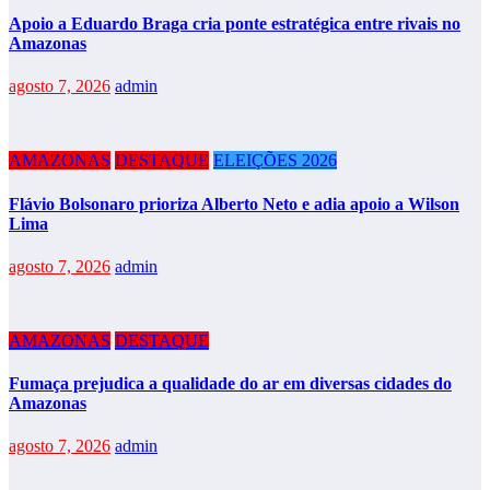
Apoio a Eduardo Braga cria ponte estratégica entre rivais no
Amazonas
agosto 7, 2026
admin
AMAZONAS
DESTAQUE
ELEIÇÕES 2026
Flávio Bolsonaro prioriza Alberto Neto e adia apoio a Wilson
Lima
agosto 7, 2026
admin
AMAZONAS
DESTAQUE
Fumaça prejudica a qualidade do ar em diversas cidades do
Amazonas
agosto 7, 2026
admin