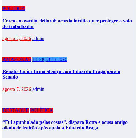
POLÍTICA
Cerco ao assédio eleitoral: acordo inédito quer proteger o voto
do trabalhador
agosto 7, 2026
admin
AMAZONAS
ELEIÇÕES 2026
Renato Junior firma aliança com Eduardo Braga para o
Senado
agosto 7, 2026
admin
DESTAQUE
POLÍTICA
“Fui apunhalado pelas costas”, dispara Rotta e acusa antigo
aliado de traição após apoio a Eduardo Braga