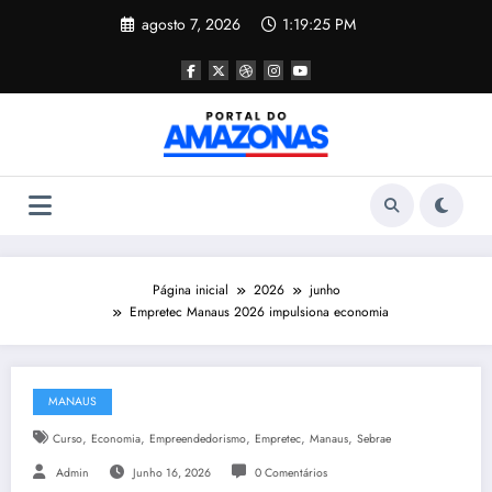
Pular
agosto 7, 2026
1:19:26 PM
para
o
conteúdo
Página inicial
2026
junho
Empretec Manaus 2026 impulsiona economia
MANAUS
,
,
,
,
,
Curso
Economia
Empreendedorismo
Empretec
Manaus
Sebrae
Admin
Junho 16, 2026
0 Comentários