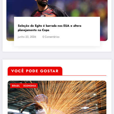
Seleção do Egito é barrada nos EUA e altera
planejamento na Copa
junho 23, 2026
0 Comentários
VOCÊ PODE GOSTAR
AMAZONAS
DESTAQUE