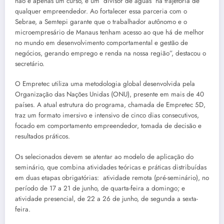
não é apenas um curso, é um ‘divisor de águas’ na trajetória de
qualquer empreendedor. Ao fortalecer essa parceria com o
Sebrae, a Semtepi garante que o trabalhador autônomo e o
microempresário de Manaus tenham acesso ao que há de melhor
no mundo em desenvolvimento comportamental e gestão de
negócios, gerando emprego e renda na nossa região”, destacou o
secretário.
O Empretec utiliza uma metodologia global desenvolvida pela
Organização das Nações Unidas (ONU), presente em mais de 40
países. A atual estrutura do programa, chamada de Empretec 5D,
traz um formato imersivo e intensivo de cinco dias consecutivos,
focado em comportamento empreendedor, tomada de decisão e
resultados práticos.
Os selecionados devem se atentar ao modelo de aplicação do
seminário, que combina atividades teóricas e práticas distribuídas
em duas etapas obrigatórias: atividade remota (pré-seminário), no
período de 17 a 21 de junho, de quarta-feira a domingo; e
atividade presencial, de 22 a 26 de junho, de segunda a sexta-
feira.