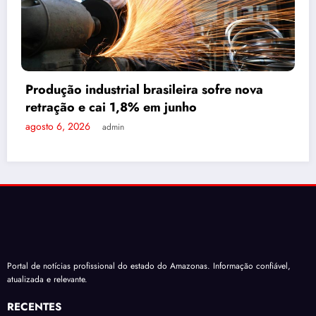
Roberto Cidade conduz acordo e garante
repasse de R$276 milhões a empresas
médicas
agosto 6, 2026
Mahira Garcia
Portal de notícias profissional do estado do Amazonas. Informação confiável,
atualizada e relevante.