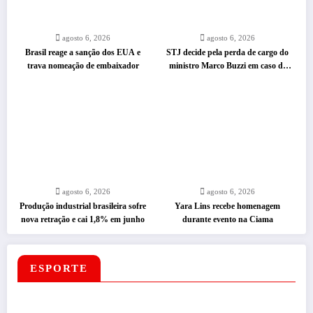
agosto 6, 2026
agosto 6, 2026
Brasil reage a sanção dos EUA e
STJ decide pela perda de cargo do
trava nomeação de embaixador
ministro Marco Buzzi em caso de
assédio
agosto 6, 2026
agosto 6, 2026
Produção industrial brasileira sofre
Yara Lins recebe homenagem
nova retração e cai 1,8% em junho
durante evento na Ciama
ESPORTE