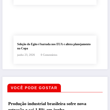
Seleção do Egito é barrada nos EUA e altera planejamento
na Copa
junho 23, 2026
0 Comentários
VOCÊ PODE GOSTAR
AMAZONAS
DESTAQUE
re nova
Roberto Cidade conduz acordo e ga
repasse de R$276 milhões a empres