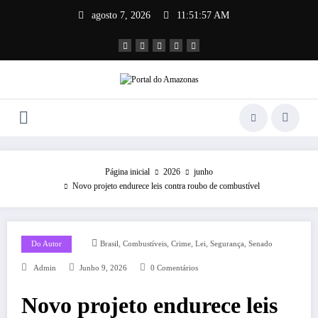
Pular
agosto 7, 2026
11:51:58 AM
para
o
conteúdo
Página inicial
2026
junho
Novo projeto endurece leis contra roubo de combustível
,
,
,
,
,
Do Autor
Brasil
Combustíveis
Crime
Lei
Segurança
Senado
Admin
Junho 9, 2026
0 Comentários
Novo projeto endurece leis