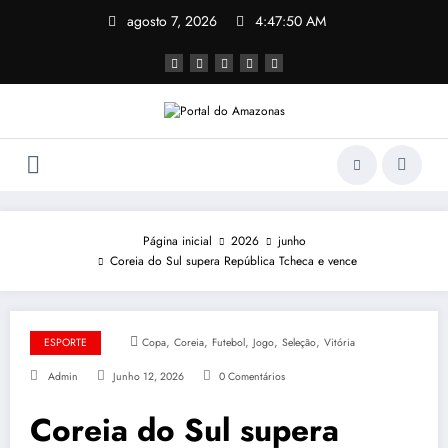
Pular
agosto 7, 2026
4:47:51 AM
para
o
conteúdo
Página inicial
2026
junho
Coreia do Sul supera República Tcheca e vence
,
,
,
,
,
ESPORTE
Copa
Coreia
Futebol
Jogo
Seleção
Vitória
Admin
Junho 12, 2026
0 Comentários
Coreia do Sul supera