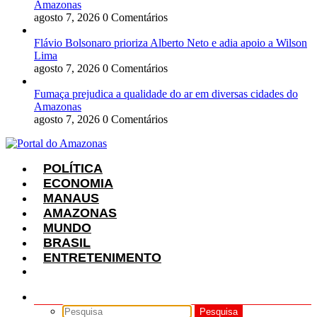
Amazonas
agosto 7, 2026
0 Comentários
Flávio Bolsonaro prioriza Alberto Neto e adia apoio a Wilson
Lima
agosto 7, 2026
0 Comentários
Fumaça prejudica a qualidade do ar em diversas cidades do
Amazonas
agosto 7, 2026
0 Comentários
POLÍTICA
ECONOMIA
MANAUS
AMAZONAS
MUNDO
BRASIL
ENTRETENIMENTO