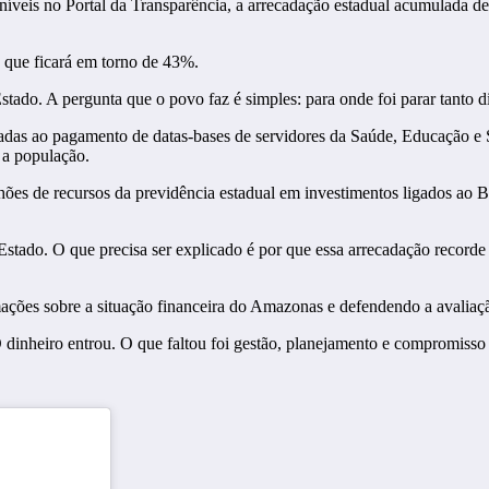
níveis no Portal da Transparência, a arrecadação estadual acumulada d
a que ficará em torno de 43%.
tado. A pergunta que o povo faz é simples: para onde foi parar tanto d
nadas ao pagamento de datas-bases de servidores da Saúde, Educação e 
 a população.
ões de recursos da previdência estadual em investimentos ligados ao B
stado. O que precisa ser explicado é por que essa arrecadação record
ções sobre a situação financeira do Amazonas e defendendo a avaliação
inheiro entrou. O que faltou foi gestão, planejamento e compromisso