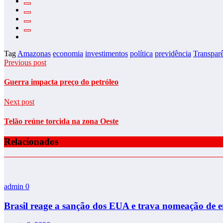
Tag
Amazonas
economia
investimentos
política
previdência
Transpar
Previous post
Guerra impacta preço do petróleo
Next post
Telão reúne torcida na zona Oeste
Relacionados
admin
0
Brasil reage a sanção dos EUA e trava nomeação de