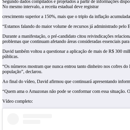
Segundo dados compilados e projetados a partir de informações dispo
No mesmo intervalo, a receita estadual deve registrar
crescimento superior a 150%, mais que o triplo da inflação acumulad
“Estamos falando do maior volume de recursos já administrado pelo Es
Durante a manifestação, o pré-candidato citou reivindicações relacio
problemas que continuam afetando áreas consideradas essenciais para
David também voltou a questionar a aplicação de mais de R$ 300 milh
públicas.
“Os números mostram que nunca entrou tanto dinheiro nos cofres do E
população”, declarou.
Ao final do vídeo, David afirmou que continuará apresentando informa
“Quem ama o Amazonas não pode se conformar com essa situação. O d
Vídeo completo: