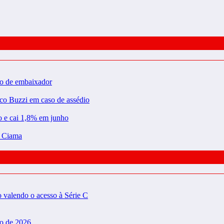
ão de embaixador
rco Buzzi em caso de assédio
ão e cai 1,8% em junho
a Ciama
valendo o acesso à Série C
do de 2026