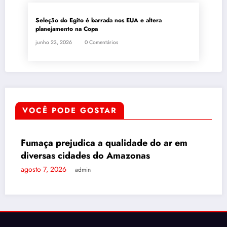
Seleção do Egito é barrada nos EUA e altera
planejamento na Copa
junho 23, 2026
0 Comentários
VOCÊ PODE GOSTAR
Fumaça prejudica a qualidade do ar em
AMAZONAS
DESTAQUE
Ce
P
diversas cidades do Amazonas
q
gosto 7, 2026
ag
admin