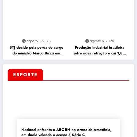
agosto 6, 2026
agosto 6, 2026
STJ decide pela perda de cargo
Produção industrial brasileira
do ministro Marco Buzzi em
sofre nova retração e cai 1,8%
caso de assédio
em junho
ESPORTE
Nacional enfrenta o ABC-RN na Arena da Amazônia,
em duelo valendo o acesso à Série C