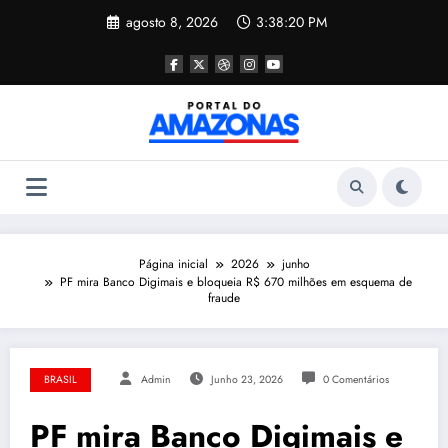
Pular
agosto 8, 2026
3:38:21 PM
para
o
conteúdo
Página inicial
2026
junho
PF mira Banco Digimais e bloqueia R$ 670 milhões em esquema de
fraude
BRASIL
Admin
Junho 23, 2026
0 Comentários
PF mira Banco Digimais e