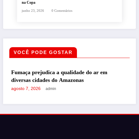
na Copa
junho 23, 2026
0 Comentários
VOCÊ PODE GOSTAR
POLÍTICA
idade do ar em
Cerco ao assédio eleitoral
zonas
proteger o voto do trabal
agosto 7, 2026
admin