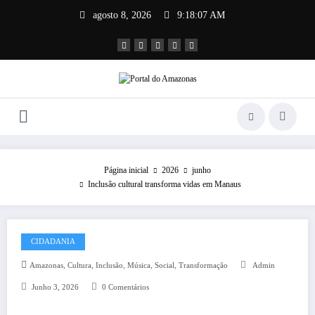
Pular
agosto 8, 2026
9:18:08 AM
para
o
conteúdo
Página inicial
2026
junho
Inclusão cultural transforma vidas em Manaus
CIDADANIA
,
,
,
,
,
Amazonas
Cultura
Inclusão
Música
Social
Transformação
Admin
Junho 3, 2026
0 Comentários