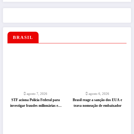
BRASIL
agosto 7, 2026
agosto 6, 2026
STF aciona Polícia Federal para
Brasil reage a sanção dos EUA e
investigar fraudes milionárias em
trava nomeação de embaixador
emendas Pix