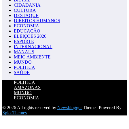
CIDADANIA
CULTURA
DESTAQUE
DIREITOS HUMANOS
ECONOMIA
EDUCAÇÃO
ELEIÇÕES 2026
ESPORTE
INTERNACIONAL
MANAUS
MEIO AMBIENTE
MUNDO
POLÍTICA
SAÚDE
POLÍTICA
AMAZONAS
MUNDO
ECONOMIA
© 2026 All rights reserved by
Newsblogger
Theme | Powered By
SpiceThemes