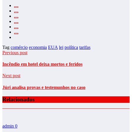
Tag
comércio
economia
EUA
lei
política
tarifas
Previous post
Incêndio em hotel deixa mortos e feridos
Next post
Júri analisa provas e testemunhos no caso
Relacionados
admin
0