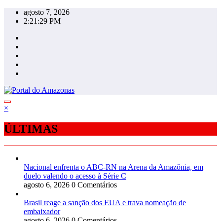
Pular
agosto 7, 2026
para
2:21:30 PM
o
conteúdo
×
ÚLTIMAS
Nacional enfrenta o ABC-RN na Arena da Amazônia, em
duelo valendo o acesso à Série C
agosto 6, 2026
0 Comentários
Brasil reage a sanção dos EUA e trava nomeação de
embaixador
agosto 6, 2026
0 Comentários