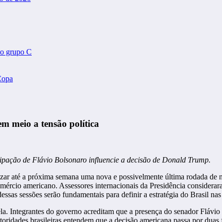
do grupo C
Copa
em meio a tensão política
cipação de Flávio Bolsonaro influencie a decisão de Donald Trump.
zar até a próxima semana uma nova e possivelmente última rodada de ne
mércio americano. Assessores internacionais da Presidência considerara
as sessões serão fundamentais para definir a estratégia do Brasil nas 
tela. Integrantes do governo acreditam que a presença do senador Flávio
ridades brasileiras entendem que a decisão americana passa por duas fr