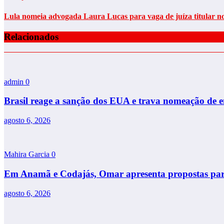
Lula nomeia advogada Laura Lucas para vaga de juíza titular
Relacionados
admin
0
Brasil reage a sanção dos EUA e trava nomeação de
agosto 6, 2026
Mahira Garcia
0
Em Anamã e Codajás, Omar apresenta propostas para 
agosto 6, 2026