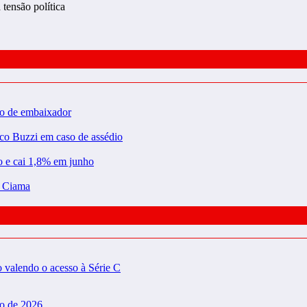
tensão política
ão de embaixador
rco Buzzi em caso de assédio
ão e cai 1,8% em junho
a Ciama
valendo o acesso à Série C
do de 2026