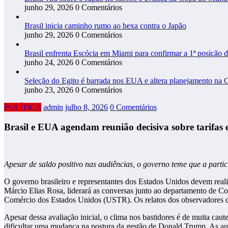
junho 29, 2026
0 Comentários
Brasil inicia caminho rumo ao hexa contra o Japão
junho 29, 2026
0 Comentários
Brasil enfrenta Escócia em Miami para confirmar a 1ª posição 
junho 24, 2026
0 Comentários
Seleção do Egito é barrada nos EUA e altera planejamento na 
junho 23, 2026
0 Comentários
POLÍTICA
admin
julho 8, 2026
0 Comentários
Brasil e EUA agendam reunião decisiva sobre tarifas 
Apesar de saldo positivo nas audiências, o governo teme que a parti
O governo brasileiro e representantes dos Estados Unidos devem reali
Márcio Elias Rosa, liderará as conversas junto ao departamento de Co
Comércio dos Estados Unidos (USTR). Os relatos dos observadores dess
Apesar dessa avaliação inicial, o clima nos bastidores é de muita cau
dificultar uma mudança na postura da gestão de Donald Trump. As auto