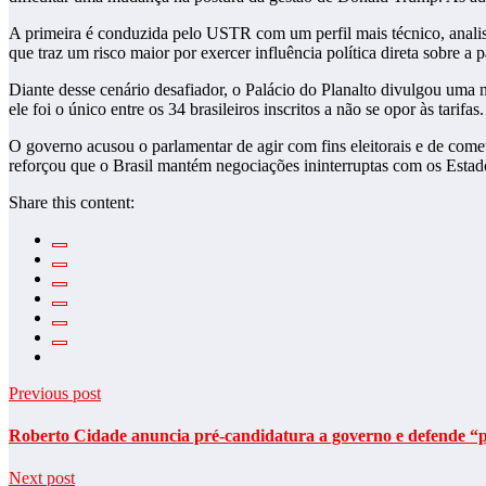
A primeira é conduzida pelo USTR com um perfil mais técnico, anali
que traz um risco maior por exercer influência política direta sobre a 
Diante desse cenário desafiador, o Palácio do Planalto divulgou uma n
ele foi o único entre os 34 brasileiros inscritos a não se opor às tarifas.
O governo acusou o parlamentar de agir com fins eleitorais e de comet
reforçou que o Brasil mantém negociações ininterruptas com os Estado
Share this content:
Previous post
Roberto Cidade anuncia pré-candidatura a governo e defende “p
Next post