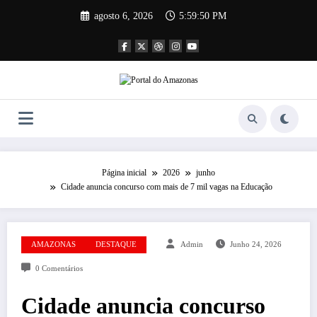
Pular
agosto 6, 2026
5:59:50 PM
para
o
conteúdo
Página inicial
2026
junho
Cidade anuncia concurso com mais de 7 mil vagas na Educação
AMAZONAS
DESTAQUE
Admin
Junho 24, 2026
0 Comentários
Cidade anuncia concurso