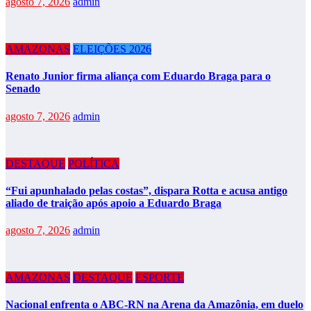
agosto 7, 2026
admin
AMAZONAS
ELEIÇÕES 2026
Renato Junior firma aliança com Eduardo Braga para o
Senado
agosto 7, 2026
admin
DESTAQUE
POLÍTICA
“Fui apunhalado pelas costas”, dispara Rotta e acusa antigo
aliado de traição após apoio a Eduardo Braga
agosto 7, 2026
admin
AMAZONAS
DESTAQUE
ESPORTE
Nacional enfrenta o ABC-RN na Arena da Amazônia, em duelo