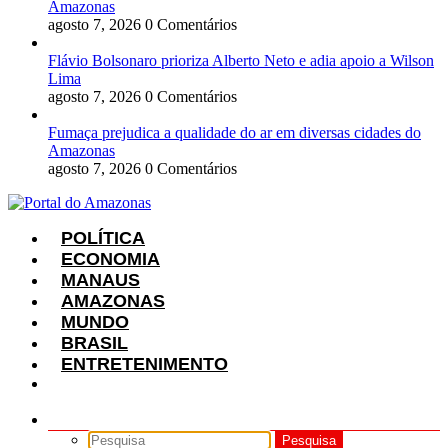
Amazonas
agosto 7, 2026
0 Comentários
Flávio Bolsonaro prioriza Alberto Neto e adia apoio a Wilson
Lima
agosto 7, 2026
0 Comentários
Fumaça prejudica a qualidade do ar em diversas cidades do
Amazonas
agosto 7, 2026
0 Comentários
POLÍTICA
ECONOMIA
MANAUS
AMAZONAS
MUNDO
BRASIL
ENTRETENIMENTO