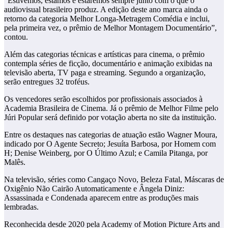
“Estivemos, estamos e estaremos sempre junto com o que o
audiovisual brasileiro produz. A edição deste ano marca ainda o
retorno da categoria Melhor Longa-Metragem Comédia e inclui,
pela primeira vez, o prêmio de Melhor Montagem Documentário”,
contou.
Além das categorias técnicas e artísticas para cinema, o prêmio
contempla séries de ficção, documentário e animação exibidas na
televisão aberta, TV paga e streaming. Segundo a organização,
serão entregues 32 troféus.
Os vencedores serão escolhidos por profissionais associados à
Academia Brasileira de Cinema. Já o prêmio de Melhor Filme pelo
Júri Popular será definido por votação aberta no site da instituição.
Entre os destaques nas categorias de atuação estão Wagner Moura,
indicado por O Agente Secreto; Jesuíta Barbosa, por Homem com
H; Denise Weinberg, por O Último Azul; e Camila Pitanga, por
Malês.
Na televisão, séries como Cangaço Novo, Beleza Fatal, Máscaras de
Oxigênio Não Cairão Automaticamente e Ângela Diniz:
Assassinada e Condenada aparecem entre as produções mais
lembradas.
Reconhecida desde 2020 pela Academy of Motion Picture Arts and