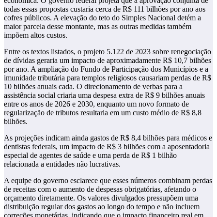
econômica. O governo federal projeta que a aprovação conjunta de
todas essas propostas custaria cerca de R$ 111 bilhões por ano aos
cofres públicos. A elevação do teto do Simples Nacional detém a
maior parcela desse montante, mas as outras medidas também
impõem altos custos.
Entre os textos listados, o projeto 5.122 de 2023 sobre renegociação
de dívidas geraria um impacto de aproximadamente R$ 10,7 bilhões
por ano. A ampliação do Fundo de Participação dos Municípios e a
imunidade tributária para templos religiosos causariam perdas de R$
10 bilhões anuais cada. O direcionamento de verbas para a
assistência social criaria uma despesa extra de R$ 9 bilhões anuais
entre os anos de 2026 e 2030, enquanto um novo formato de
regularização de tributos resultaria em um custo médio de R$ 8,8
bilhões.
As projeções indicam ainda gastos de R$ 8,4 bilhões para médicos e
dentistas federais, um impacto de R$ 3 bilhões com a aposentadoria
especial de agentes de saúde e uma perda de R$ 1 bilhão
relacionada a entidades não lucrativas.
A equipe do governo esclarece que esses números combinam perdas
de receitas com o aumento de despesas obrigatórias, afetando o
orçamento diretamente. Os valores divulgados pressupõem uma
distribuição regular dos gastos ao longo do tempo e não incluem
correções monetárias, indicando que o impacto financeiro real em