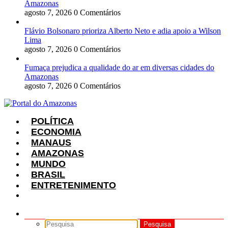
Amazonas
agosto 7, 2026
0 Comentários
Flávio Bolsonaro prioriza Alberto Neto e adia apoio a Wilson
Lima
agosto 7, 2026
0 Comentários
Fumaça prejudica a qualidade do ar em diversas cidades do
Amazonas
agosto 7, 2026
0 Comentários
POLÍTICA
ECONOMIA
MANAUS
AMAZONAS
MUNDO
BRASIL
ENTRETENIMENTO