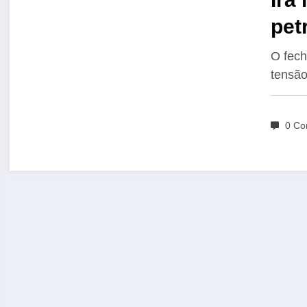
pet
O fech
tensão
0 Co