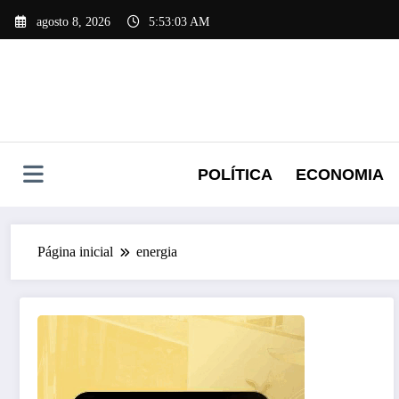
Pular
agosto 8, 2026
5:53:03 AM
para
o
conteúdo
POLÍTICA
ECONOMIA
Página inicial
energia