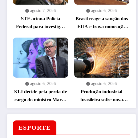
agosto 7, 2026
agosto 6, 2026
STF aciona Polícia
Brasil reage a sanção dos
Federal para investigar
EUA e trava nomeação
fraudes milionárias em
de embaixador
emendas Pix
agosto 6, 2026
agosto 6, 2026
STJ decide pela perda de
Produção industrial
cargo do ministro Marco
brasileira sofre nova
Buzzi em caso de assédio
retração e cai 1,8% em
junho
ESPORTE