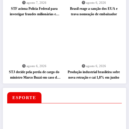
agosto 7, 2026
agosto 6, 2026
STF aciona Polícia Federal para
Brasil reage a sanção dos EUA e
investigar fraudes milionárias em
trava nomeação de embaixador
emendas Pix
agosto 6, 2026
agosto 6, 2026
STJ decide pela perda de cargo do
Produção industrial brasileira sofre
ministro Marco Buzzi em caso de
nova retração e cai 1,8% em junho
assédio
ESPORTE