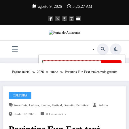
Pular
agosto 9, 2026
5:26:28 AM
para
o
conteúdo
Página inicial
2026
junho
Parintins Fun Fest terá entrada gratuita
CULTURA
,
,
,
,
,
Amazônia
Cultura
Evento
Festival
Gratuito
Parintins
Admin
Junho 12, 2026
0 Comentários