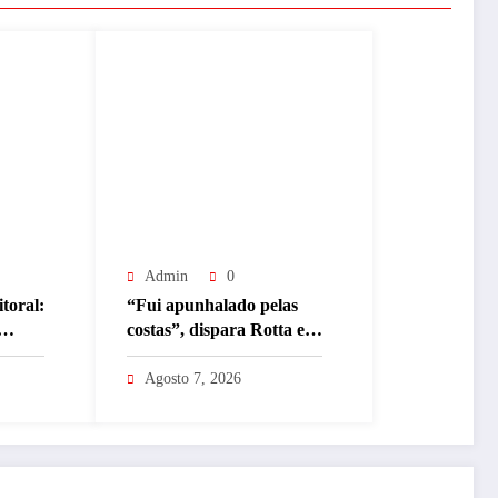
Admin
0
itoral:
“Fui apunhalado pelas
costas”, dispara Rotta e
acusa antigo aliado de
traição após apoio a
Agosto 7, 2026
Eduardo Braga