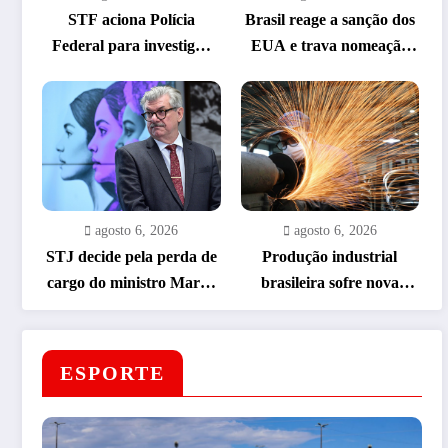
STF aciona Polícia
Brasil reage a sanção dos
Federal para investigar
EUA e trava nomeação
fraudes milionárias em
de embaixador
emendas Pix
agosto 6, 2026
agosto 6, 2026
STJ decide pela perda de
Produção industrial
cargo do ministro Marco
brasileira sofre nova
Buzzi em caso de assédio
retração e cai 1,8% em
junho
ESPORTE