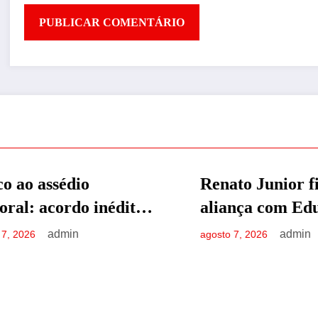
Renato Junior firma
AMAZONAS
ELEIÇÕES 2026
“Fui a
DESTAQU
aliança com Eduardo
costas”
Braga para o Senado
acusa a
admin
agosto 7, 2026
agosto 7, 2
traição
Eduard