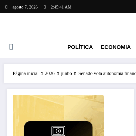
Pular
agosto 7, 2026
2:45:42 AM
para
o
conteúdo
POLÍTICA
ECONOMIA
Página inicial
2026
junho
Senado vota autonomia financ